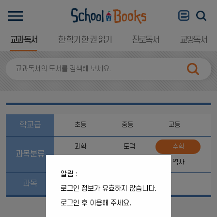
교과독서
한 학기 한 권 읽기
진로독서
교양독서
학교급
초등
중등
고등
과학
도덕
수학
과목분류
국어
사회
역사
알림 :
과목
과목분류를 선택해주세요.
로그인 정보가 유효하지 않습니다.
로그인 후 이용해 주세요.